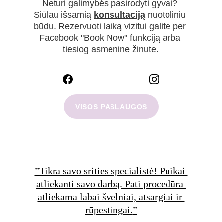
Neturi galimybės pasirodyti gyvai? 
Siūlau išsamią 
konsultaciją
 nuotoliniu 
būdu. Rezervuoti laiką vizitui galite per 
Facebook "Book Now" funkciją arba 
tiesiog asmenine žinute.
VISOS PASLAUGOS
”
Tikra savo srities specialistė! Puikai 
atliekanti savo darbą. Pati procedūra 
atliekama labai švelniai, atsargiai ir 
rūpestingai.
”