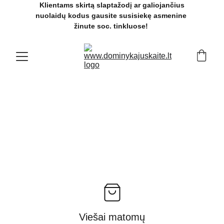
 Klientams skirtą slaptažodį ar galiojančius 
nuolaidų kodus gausite susisiekę asmenine 
žinute soc. tinkluose! 
Viešai matomų