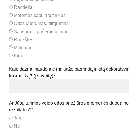
Randeliai
Matomas kapiliarų tinklas
Odos jautrumas, dirglumas
Sausumai, pašerpetojimai
Raukšlės
Miliumai
Kita
Kaip dažnai naudojate makiažo pagrindą ir kitą dekoratyvi
kosmetiką? (į savaitę)*
Ar Jūsų turimos veido odos priežiūros priemonės duoda n
rezultatus?*
Taip
Ne