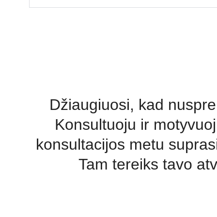
Džiaugiuosi, kad nuspren
Konsultuoju ir motyvuoj
konsultacijos metu suprasi,
Tam tereiks tavo at