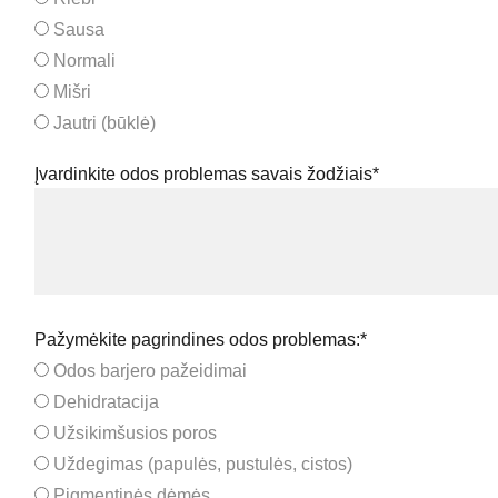
Sausa
Normali
Mišri
Jautri (būklė)
Įvardinkite odos problemas savais žodžiais*
Pažymėkite pagrindines odos problemas:*
Odos barjero pažeidimai
Dehidratacija
Užsikimšusios poros
Uždegimas (papulės, pustulės, cistos)
Pigmentinės dėmės