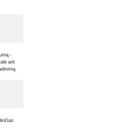
gumą -
date ant
vadinimą
dinčias