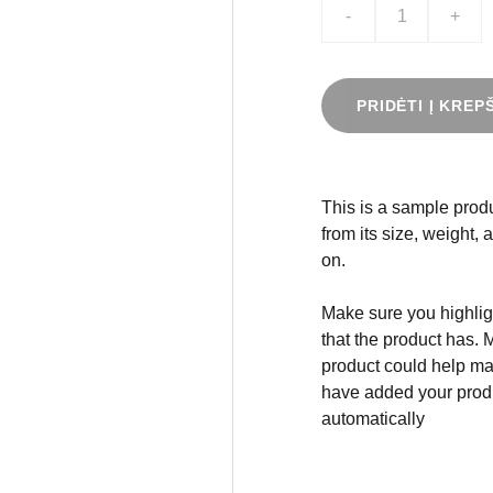
-
+
PRIDĖTI Į KREP
This is a sample produ
from its size, weight, 
on.
Make sure you highligh
that the product has. 
product could help mak
have added your produc
automatically