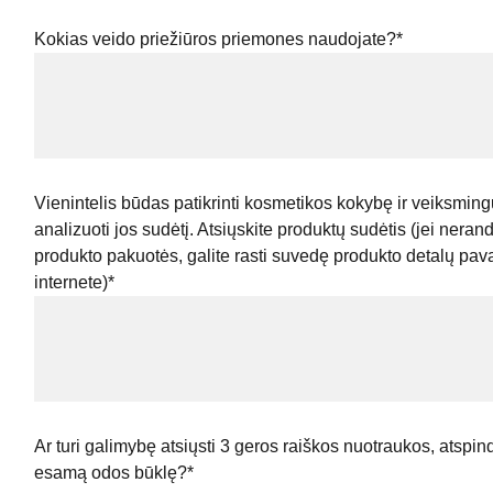
Kokias veido priežiūros priemones naudojate?*
Vienintelis būdas patikrinti kosmetikos kokybę ir veiksmin
analizuoti jos sudėtį. Atsiųskite produktų sudėtis (jei neran
produkto pakuotės, galite rasti suvedę produkto detalų pa
internete)*
Ar turi galimybę atsiųsti 3 geros raiškos nuotraukos, atspin
esamą odos būklę?*