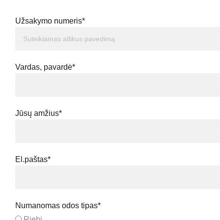
Užsakymo numeris*
Vardas, pavardė*
Jūsų amžius*
El.paštas*
Numanomas odos tipas*
Riebi