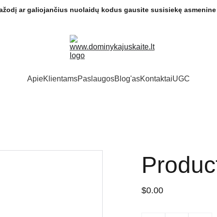
ptažodį ar galiojančius nuolaidų kodus gausite susisiekę asmenine 
Apie
Klientams
Paslaugos
Blog'as
Kontaktai
UGC
Produc
$0.00