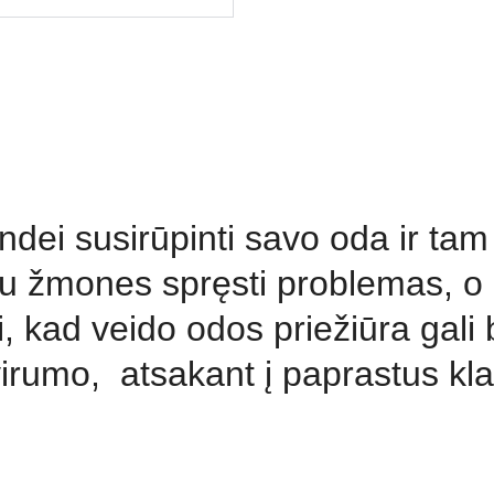
dei susirūpinti savo oda ir tam
u žmones spręsti problemas, o 
 kad veido odos priežiūra gali bū
virumo,  atsakant į paprastus 