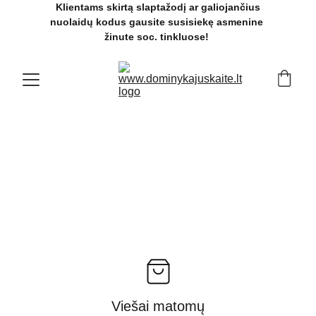
 Klientams skirtą slaptažodį ar galiojančius 
nuolaidų kodus gausite susisiekę asmenine 
žinute soc. tinkluose! 
Viešai matomų